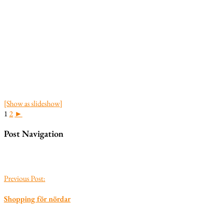
[Show as slideshow]
1
2
►
Post Navigation
Previous Post:
Shopping för nördar