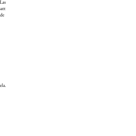
 Las
att
ade
ela.