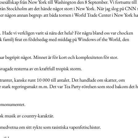
resesällskap från New York till Washington den 8 September. Vi fortsatte till
rån Stockholm att det hände något stort i New York. När jag slog på CNN s
ller någon annan begrep: att båda tornen i World Trade Center i New York h
Hade vi verkligen varit så nära det hela? För några bland oss var chocken
sk familj firat en födelsedag med middag på Windows of the World, den
ar begripit något. Minnet är för kort och komplexiteten för stor.
vagade resterna av en kraftfull tropisk storm.
anter, kanske runt 10 000 till antalet. Det handlade om skatter, om
r stark regeringsmakt m.m. Det var Tea Party-rörelsen som stod bakom det h
n-monumentet.
sk musik av country-karaktär.
dvetna om sitt rykte som rasistiska vapenfetischister.