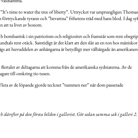
te våldsamma.
t ”It’s time to water the tree of liberty”. Uttrycket var ursprungligen Thomas
av en förtryckande tyrann och ”bevattna” frihetens träd med hans blod. I dag sy
 att ta livet av honom.
ch bombastisk i sin patriotism och religiositet och framstår som rent obegripl
tundtals rent otäck. Samtidigt är det klart att den slår an en ton hos mäniskor
ägs att huvuddelen av anhängarna är betydligt mer välbärgade än amerikanen 
flertalet av deltagarna att komma från de amerikanska sydstaterna. Av de
tagare till omkring tio tusen.
 Flera av de löpande gjorde tecknet ”tummen ner” när dom passerade
och därefter på den första bilden i galleriet. Gör sedan samma sak i galleri 2.