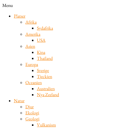
Menu
Platser
Afrika
Sydafrika
Amerika
USA
Asien
Kina
Thailand
Europa
Sverige
Tjeckien
Oceanien
Australien
Nya Zeeland
Natur
Djur
Ekologi
Geologi
Vulkanism