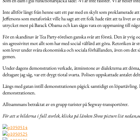
Som en dam i gul funktionärsjacka sade: -Vi är inte rasister. Vi är heller in
Inte alltför långt från henne satt ett par med en skylt som proklamerade at
Jeffersons som metaforiskt ville ha sagt att ett folk hade rätt att ta livet 
utrycket mest på Barack Obama och kan sägas vara en uppmaning till någon
För en skandinav är Tea Party-rörelsen ganska svår att förstå. Den är yvig o
sin agressivitet mot allt som har med social välfärd att göra. Retoriken är s
som lever under svåra ekonomiska och sociala förhållanden, även om det s
gemen.
Under dagens demonstration verkade, åtminstone av dialekterna att döma, 
deltagare jag såg, var ett drygt tiotal svarta. Polisen uppskattade antalet del
Längs med gatan intill demonstrationen pågick samtidigt en löpartävling.
demonstrationen.
Alltsammans betraktat av en grupp turister på Segway-transportörer.
För att se bilderna i full storlek, klicka på länken Show picture list nedan,