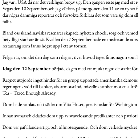
Jag var i USA då när det verkligen begav sig. Den gången reste jag med ett 
Vegas den 10 September och jag väcktes på morgonen den 11 av en nyhet f
där några dammiga reportrar och försökte förklara det som vare sig dom e
fallit.
Bland oss skandinaviska resenärer skapade nyheten chock, sorg och vemod. 
betydligt starkare än så. Kvällen den 7 September hade en medresande nor
restaurang som fanns högst upp i ett av tornen.
Frågan är, om det den dag som i dag är, över huvud taget finns någon som h
Idag den 12 September
började dagen med ett mjukt regn: de starkt förs
Regnet utgjorde inget hinder för en grupp uppretade amerikanska demonstr
regeringens stöd till banker, abortmotstånd, misstänksamhet mot en alltfö
Tea = Taxed Enough Already.
Dom hade samlats rakt söder om Vita Huset, precis nedanför Washingto
Innan avmarsch eldades dom upp av svavelosande predikanter och patrioti
Dom var påfallande artiga och tillmötesgående. Och dom verkade mycket me