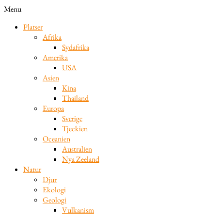
Menu
Platser
Afrika
Sydafrika
Amerika
USA
Asien
Kina
Thailand
Europa
Sverige
Tjeckien
Oceanien
Australien
Nya Zeeland
Natur
Djur
Ekologi
Geologi
Vulkanism