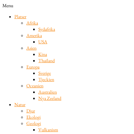
Menu
Platser
Afrika
Sydafrika
Amerika
USA
Asien
Kina
Thailand
Europa
Sverige
Tjeckien
Oceanien
Australien
Nya Zeeland
Natur
Djur
Ekologi
Geologi
Vulkanism