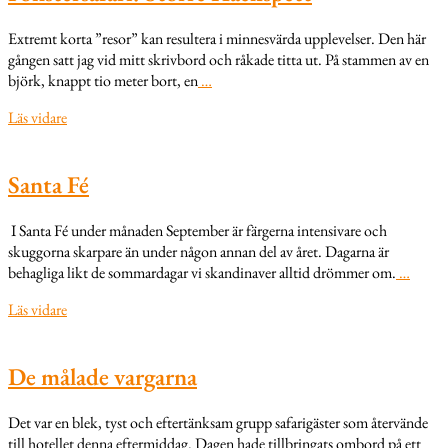
Extremt korta ”resor” kan resultera i minnesvärda upplevelser. Den här
gången satt jag vid mitt skrivbord och råkade titta ut. På stammen av en
björk, knappt tio meter bort, en
…
Läs vidare
Santa Fé
I Santa Fé under månaden September är färgerna intensivare och
skuggorna skarpare än under någon annan del av året. Dagarna är
behagliga likt de sommardagar vi skandinaver alltid drömmer om.
…
Läs vidare
De målade vargarna
Det var en blek, tyst och eftertänksam grupp safarigäster som återvände
till hotellet denna eftermiddag. Dagen hade tillbringats ombord på ett