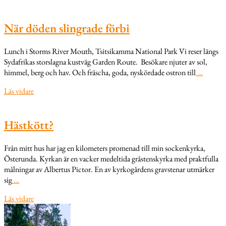
När döden slingrade förbi
Lunch i Storms River Mouth, Tsitsikamma National Park Vi reser längs
Sydafrikas storslagna kustväg Garden Route. Besökare njuter av sol,
himmel, berg och hav. Och fräscha, goda, nyskördade ostron till
…
Läs vidare
Hästkött?
Från mitt hus har jag en kilometers promenad till min sockenkyrka,
Österunda. Kyrkan är en vacker medeltida gråstenskyrka med praktfulla
målningar av Albertus Pictor. En av kyrkogårdens gravstenar utmärker
sig
…
Läs vidare