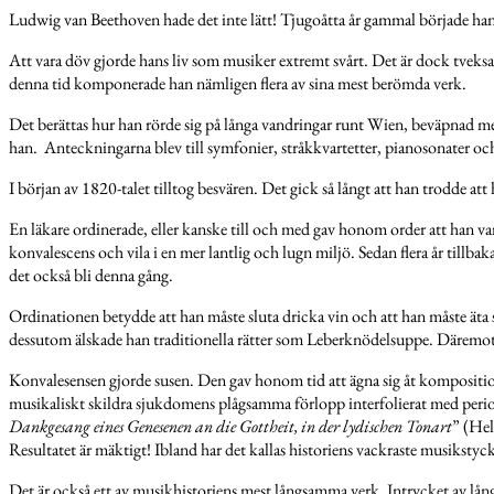
Ludwig van Beethoven hade det inte lätt! Tjugoåtta år gammal började han 
Att vara döv gjorde hans liv som musiker extremt svårt. Det är dock tvek
denna tid komponerade han nämligen flera av sina mest berömda verk.
Det berättas hur han rörde sig på långa vandringar runt Wien, beväpnad 
han. Anteckningarna blev till symfonier, stråkkvartetter, pianosonater och o
I början av 1820-talet tilltog besvären. Det gick så långt att han trodde att
En läkare ordinerade, eller kanske till och med gav honom order att han var
konvalescens och vila i en mer lantlig och lugn miljö. Sedan flera år tillba
det också bli denna gång.
Ordinationen betydde att han måste sluta dricka vin och att han måste ä
dessutom älskade han traditionella rätter som Leberknödelsuppe. Däremo
Konvalesensen gjorde susen. Den gav honom tid att ägna sig åt komposition.
musikaliskt skildra sjukdomens plågsamma förlopp interfolierat med periode
Dankgesang eines Genesenen an die Gottheit, in der lydischen Tonart
” (Hel
Resultatet är mäktigt! Ibland har det kallas historiens vackraste musikstyc
Det är också ett av musikhistoriens mest långsamma verk. Intrycket av lång