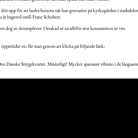
öt upp för att hedra honom när han gravsattes på kyrkogården i stadsdele
 är begravd intill Franz Schubert.
tvis dog av skrumplever. Orsakad av en alltför stor konsumtion av vin.
ppettider etc får man genom att klicka på följande länk:
Den Danske Strygekvartet. Mästerligt! Mycket sparsamt vibrato i de långsa