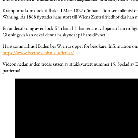
Krämporna kom dock tillbaka. I Mars 1827 dör han. Tiotusen människor sl
Währing. År 1888 flyttades hans stoft till Wiens Zentralfriedhof där han nu
En undersökning av en lock från hans hår har senare avslöjat att han trolig
Gissningsvis kan också denna ha skyndat på hans dövhet.
Hans sommarhus I Baden bei Wien är öppet för besökare. Information om ö
https://www.beethovenhaus-baden.at/
Videon nedan är den tredje satsen av stråkkvartett nummer 15. Spelad av 
partierna!