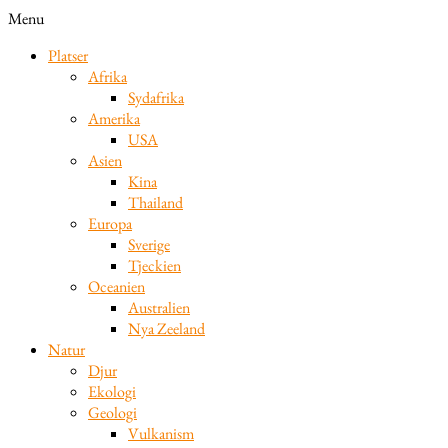
Menu
Platser
Afrika
Sydafrika
Amerika
USA
Asien
Kina
Thailand
Europa
Sverige
Tjeckien
Oceanien
Australien
Nya Zeeland
Natur
Djur
Ekologi
Geologi
Vulkanism