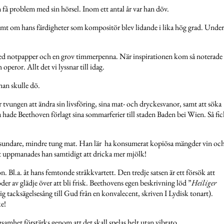
få problem med sin hörsel. Inom ett antal år var han döv.
samt om hans färdigheter som kompositör blev lidande i lika hög grad. Under
med notpapper och en grov timmerpenna. När inspirationen kom så noterade
peror. Allt det vi lyssnar till idag.
 han skulle dö.
 tvungen att ändra sin livsföring, sina mat- och dryckesvanor, samt att söka
ka hade Beethoven förlagt sina sommarferier till staden Baden bei Wien. Så fi
ta sundare, mindre tung mat. Han lär ha konsumerat kopiösa mängder vin oc
t uppmanades han samtidigt att dricka mer mjölk!
 Bl.a. åt hans femtonde stråkkvartett. Den tredje satsen är ett försök att
r av glädje över att bli frisk. Beethovens egen beskrivning löd ”
Heiliger
ig tacksägelsesång till Gud från en konvalecent, skriven I Lydisk tonart).
ke!
samhet förstärks genom att det skall spelas helt utan vibrato.