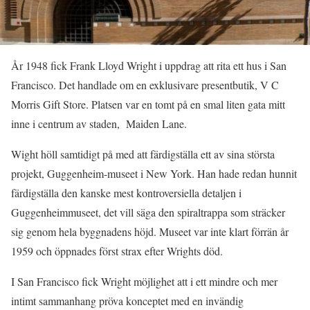
År 1948 fick Frank Lloyd Wright i uppdrag att rita ett hus i San
Francisco. Det handlade om en exklusivare presentbutik, V C
Morris Gift Store. Platsen var en tomt på en smal liten gata mitt
inne i centrum av staden, Maiden Lane.
Wight höll samtidigt på med att färdigställa ett av sina största
projekt, Guggenheim-museet i New York. Han hade redan hunnit
färdigställa den kanske mest kontroversiella detaljen i
Guggenheimmuseet, det vill säga den spiraltrappa som sträcker
sig genom hela byggnadens höjd. Museet var inte klart förrän år
1959 och öppnades först strax efter Wrights död.
I San Francisco fick Wright möjlighet att i ett mindre och mer
intimt sammanhang pröva konceptet med en invändig