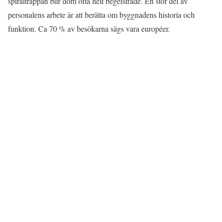
spiraltrappan blir dom ofta helt begeistrade. En stor del av
personalens arbete är att berätta om byggnadens historia och
funktion. Ca 70 % av besökarna sägs vara européer.