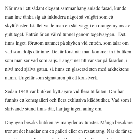
När man i ett sådant elegant sammanhang anlade fasad, kunde
man inte tänka sig att inkludera något så vulgärt som ett
skyltfönster. Istället valde man en slät vägg i en orange nyans av
gult tegel. Entrén är en välvd tunnel genom tegelväggen. Det
finns inget, förutom namnet på skylten vid entrén, som talar om
vad som döljs där inne. Det är först när man kommer in i butiken
som man ser vad som säljs. Längst ner till vänster på fasaden, i
nivå med själva gatan, så finns en glaserad sten med arkitektens
namn. Ungefär som signaturen på ett konstverk.
Sedan 1948 var butiken bytt ägare vid flera tillfällen. Där har
funnits ett konstgalleri och flera exklusiva klädbutiker. Vad som i
skrivande stund finns där, har jag ingen aning om.
Dagligen besöks butiken av mängder av turister. Många besökare
tror att det handlar om ett galleri eller en restaurang. När de får se