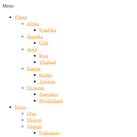
Menu
Platser
Afrika
Sydafrika
Amerika
USA
Asien
Kina
Thailand
Europa
Sverige
Tjeckien
Oceanien
Australien
Nya Zeeland
Natur
Djur
Ekologi
Geologi
Vulkanism