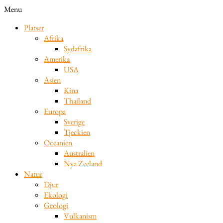
Menu
Platser
Afrika
Sydafrika
Amerika
USA
Asien
Kina
Thailand
Europa
Sverige
Tjeckien
Oceanien
Australien
Nya Zeeland
Natur
Djur
Ekologi
Geologi
Vulkanism