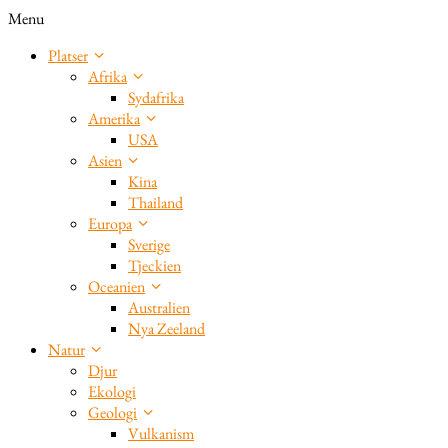
Menu
Platser
Afrika
Sydafrika
Amerika
USA
Asien
Kina
Thailand
Europa
Sverige
Tjeckien
Oceanien
Australien
Nya Zeeland
Natur
Djur
Ekologi
Geologi
Vulkanism