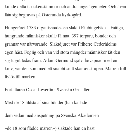
kunde delta i sockenstämmor och andra angelägenheter. Och även
låta sig begravas på Österunda kyrkogård.
Hungeråret 1783 organiserades en slakt i Ribbingebäck. Fattiga,
hungrande människor skulle få mat. 397 torpare, bönder och
grannar var närvarande. Slaktdjuret var Friherre Cederhielms
egen häst. Foglig och van vid stora mängder människor lät den
sig lugnt ledas fram. Adam Germund själv, beväpnad med en
kniv, var den som med ett snabbt snitt skar av strupen. Märren föll
livlös till marken.
Författaren Oscar Levertin i Svenska Gestalter:
Med de 18 äldsta af sina bönder (han kallade
dem sedan med anspelning på Svenska Akademien
»de 18 som flådde märren») slaktade han en häst,