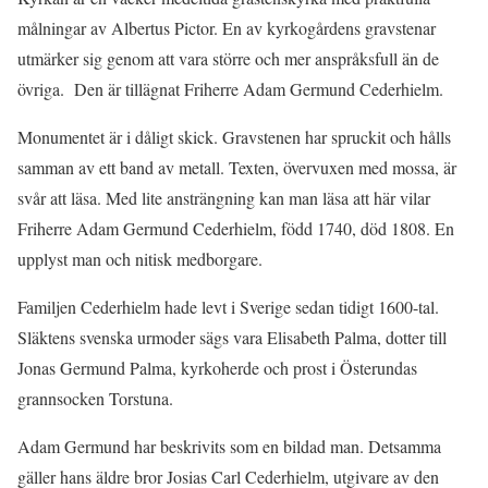
målningar av Albertus Pictor. En av kyrkogårdens gravstenar
utmärker sig genom att vara större och mer anspråksfull än de
övriga. Den är tillägnat Friherre Adam Germund Cederhielm.
Monumentet är i dåligt skick. Gravstenen har spruckit och hålls
samman av ett band av metall. Texten, övervuxen med mossa, är
svår att läsa. Med lite ansträngning kan man läsa att här vilar
Friherre Adam Germund Cederhielm, född 1740, död 1808. En
upplyst man och nitisk medborgare.
Familjen Cederhielm hade levt i Sverige sedan tidigt 1600-tal.
Släktens svenska urmoder sägs vara Elisabeth Palma, dotter till
Jonas Germund Palma, kyrkoherde och prost i Österundas
grannsocken Torstuna.
Adam Germund har beskrivits som en bildad man. Detsamma
gäller hans äldre bror Josias Carl Cederhielm, utgivare av den