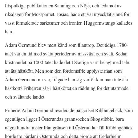
frispråkiga publikationen Sanning och Nöje, och ledamot av
riksdagen för Mösspartiet. Josias, hade ett väl utvecklat sinne för
vasst formulerade sarkasmer och ironier. Huggormstunga kallades
han.
Adam Germund blev mest känd som filantrop. Det tidiga 1780-
talet var en tid med svåra perioder av missväxt och svält. Sedan
kristnandet på 1000-talet hade det I Sverige varit belagt med tabu
att äta hästkött. Men som den fördomsfrie upplyste man som
Adam Germund nu var, frågade han sig varför kan man inte äta
hästkött? Friherren såg i hästköttet en räddning för det utarmade
och svältande landet.
Friherre Adam Germund residerade på godset Ribbingebäck, som
egentligen ligger I Österundas grannsocken Skogstibble, bara
några hundra meter från gränsen till Österunda. Till Ribbingebäck
hörde tre gårdar i Österunda och detta gjorde att Cederhielm